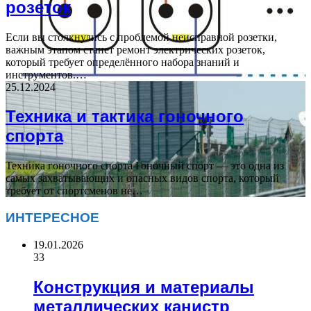
розеток
Если вы столкнулись с проблемой неисправной розетки,
важным этапом станет ремонт электрических розеток,
который требует определённого набора знаний и
инструментов.…
25.12.2024
Техника и тактика гоночного
спорта
Техника гоночного спорта Гоночный спорт — это одна из
самых захватывающих и опасных видов спорта, который
требует от спортсменов не…
ИНТЕРЕСНОЕ
19.01.2026
33
Конструкция и материалы
металлических канистр