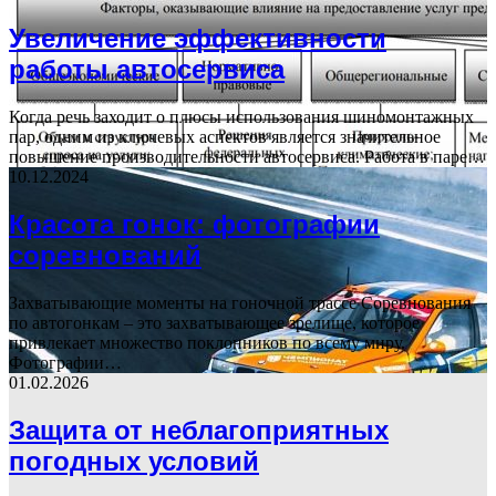
Увеличение эффективности
работы автосервиса
Когда речь заходит о плюсы использования шиномонтажных
пар, одним из ключевых аспектов является значительное
повышение производительности автосервиса. Работа в паре…
10.12.2024
Красота гонок: фотографии
соревнований
Захватывающие моменты на гоночной трассе Соревнования
по автогонкам – это захватывающее зрелище, которое
привлекает множество поклонников по всему миру.
Фотографии…
01.02.2026
Защита от неблагоприятных
погодных условий