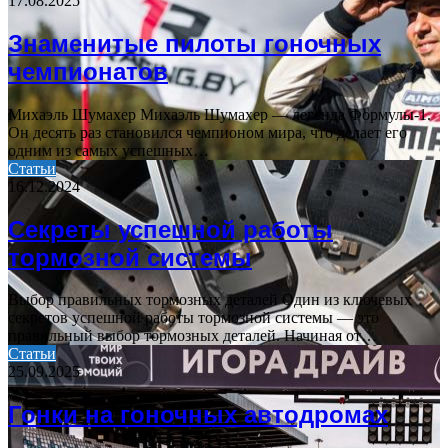
17.08.2025
Знаменитые пилоты гоночных
чемпионатов
Михаэль Шумахер Михаэль Шумахер — легенда Формулы-1.
Он десять раз становился чемпионом мира, что делает его
одним из самых успешных…
Статьи
16.12.2024
Секреты успешной работы
тормозной системы
Выбор правильных тормозных деталей Один из ключевых
секретов успешной работы тормозной системы — это
правильный выбор тормозных деталей. Начиная от…
Статьи
25.09.2025
Гонки на гоночных автодромах