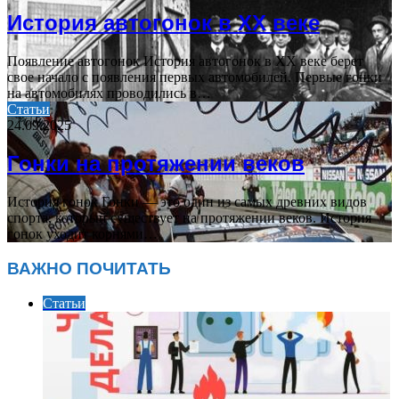
История автогонок в XX веке
Появление автогонок История автогонок в XX веке берет
свое начало с появления первых автомобилей. Первые гонки
на автомобилях проводились в…
Статьи
24.09.2025
Гонки на протяжении веков
История гонок Гонки — это один из самых древних видов
спорта, который существует на протяжении веков. История
гонок уходит корнями…
ВАЖНО ПОЧИТАТЬ
Статьи