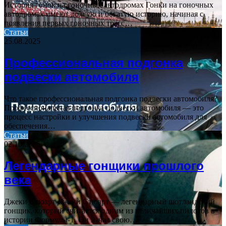
История гонок на гоночных автодромах Гонки на гоночных
автодромах имеют долгую и богатую историю, начиная с
появления первых гоночных трасс…
Статьи
25.08.2025
Профессиональная подгонка
подвески автомобиля
Что такое профессиональная подгонка подвески автомобиля?
Профессиональная подгонка подвески автомобиля — это
процесс настройки и улучшения подвески автомобиля для
обеспечения…
Статьи
02.10.2025
Легендарные гонщики прошлого
века
Джеки Стюарт Джеки Стюарт — легендарный шотландский
гонщик, который считается одним из величайших пилотов в
истории Формулы-1. Он начал свою…