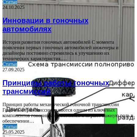
Статьи
24.10.2025
Инновации в гоночных
автомобилях
История развития гоночных автомобилей С момента
появления первых гоночных автомобилей инженеры и
дизайнеры постоянно стремились к улучшению их
технических характеристик.…
Статьи
27.09.2025
Принципы работы гоночных
трансмиссий
Принцип работы механической гоночной трансмиссии
Гоночные трансмиссии являются одним из ключевых
компонентов гоночных автомобилей и играют важную роль в
обеспечении…
Статьи
25.05.2025