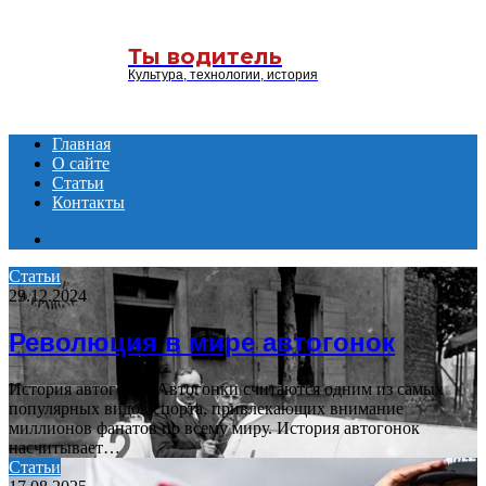
Menu
Ты водитель
Культура, технологии, история
Главная
О сайте
Статьи
Контакты
Search
for
Статьи
29.12.2024
Революция в мире автогонок
История автогонок Автогонки считаются одним из самых
популярных видов спорта, привлекающих внимание
миллионов фанатов по всему миру. История автогонок
насчитывает…
Статьи