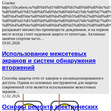
Ссылка
https://10carbest.ru/%d0%bf%d1%80%d0%b5%d0%b8%d0%b
%d0%b8%d1%81%d0%bf%d0%be%d0%bb%d1%8c%d0%b7%d0%
%d0%b4%d0%be%d0%b6%d0%b4%d0%b5%d0%b2%d0%b8%d0%ba
%d0%b8%d1%81%d0%bf%d0%be%d0%bb%d1%8c%d0%b7%d0%
%d0%b4%d0%be%d0%b6%d0%b4%d0%b5%d0%b2%d0%b8%d0%
раскрывает множество преимуществ дождевиков, и на первом
месте всегда стоит надежная защита от непогоды. Активные
занятия спортом часто…
19.01.2026
Использование межсетевых
экранов и систем обнаружения
вторжений
Способы защиты сети от хакеров и несанкционированного
доступа. Одним из основных инструментов для защиты
современной сети является использование межсетевых
экранов…
12.02.2026
Основы ремонта электрических