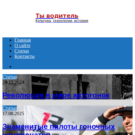
Menu
Ты водитель
Культура, технологии, история
Главная
О сайте
Статьи
Контакты
Search
for
Статьи
29.12.2024
Революция в мире автогонок
Статьи
17.08.2025
Знаменитые пилоты гоночных
чемпионатов