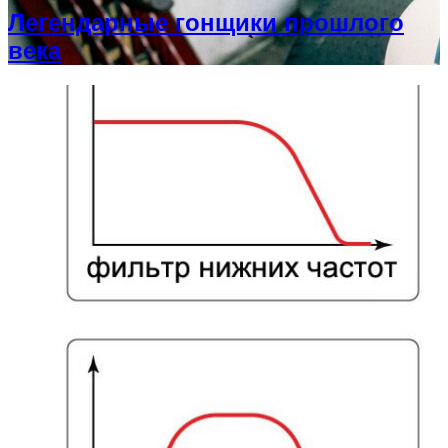
Легендарные гонщики прошлого
века