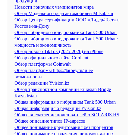
продукции
Новости гоночных чемпионатов мира
Обзор Модельного ряда автомобилей Mitsubishi
Обзор Центра сертификации ООО «Лидер-Тест» в
Ростове-на-Дону
Обзор гибридного внедорожника Tank 500 Urban
Обзор гибридного внедорожника Tank 500 Urban:
мощность и экономичность
Обзор нового TikTok (2025-2026) на iPhone
Обзор официального сайта Cordiant
Обзор платформы Coinwalt
Обзор платформы https://tarbey.ru/ и её
возможности
Обзор редакции Yvision.kz
Обзор транспортной компании Eurasian Bridge
Kazakhstan
Общая информация о гибридном Tank 500 Urban
Общая информация о редакции Yvision.kz
Общее впечатление пользователей о SOLARIS HS
Общее описание типов IP-адресов
Общее понимание кредитования без процентов
Общее понимание назначения шиномонтажных