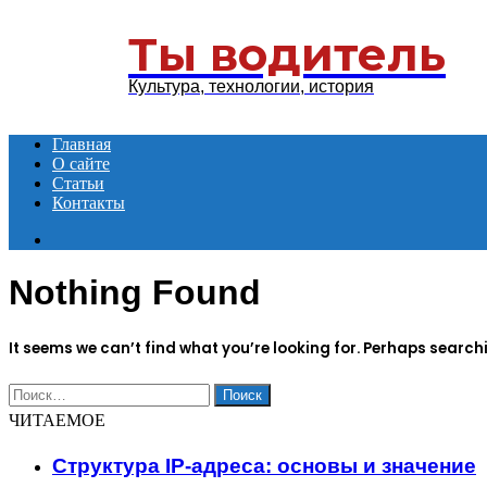
Menu
Ты водитель
Культура, технологии, история
Главная
О сайте
Статьи
Контакты
Search
for
Nothing Found
It seems we can’t find what you’re looking for. Perhaps search
Найти:
ЧИТАЕМОЕ
Структура IP-адреса: основы и значение